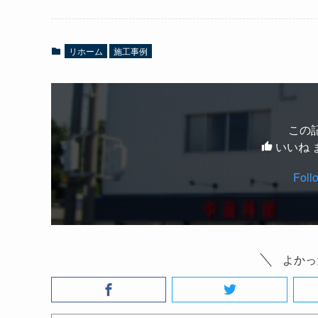
リホーム
施工事例
この
いいね 
Foll
よかっ