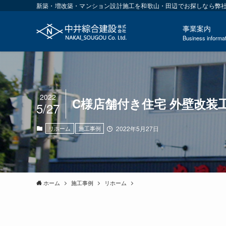
新築・増改築・マンション設計施工を和歌山・田辺でお探しなら弊社に
事業案内
Business informat
2022
C様店舗付き住宅 外壁改装
5/27
リホーム
施工事例
2022年5月27日
ホーム
施工事例
リホーム